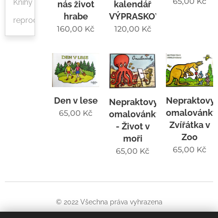
65,00
Kč
Knihy
kalendář
nás život
VÝPRASKOVÝ
hrabe
reprodukce
120,00
Kč
160,00
Kč
Den v lese
Nepraktovy
Nepraktovy
omalovánky
65,00
Kč
omalovánky
Zvířátka v
- Život v
Zoo
moři
65,00
Kč
65,00
Kč
© 2022 Všechna práva vyhrazena
Oficiální web Jiřího Wintera-Neprakty. Informuje o pořádaných