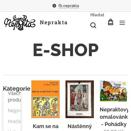
fb neprakta
Hledat
Neprakta
E-SHOP
Kategorie
Všechny
produkty
Nepraktovy
Nejprodávanější
omalovánky
Hračky
- Pohádky
Nástěnný
Kam se na