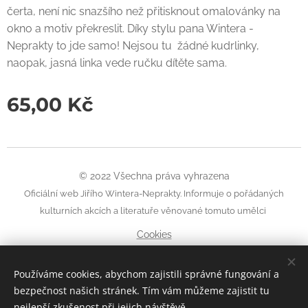
čerta, není nic snazšího než přitisknout omalovánky na
okno a motiv překreslit. Díky stylu pana Wintera -
Neprakty to jde samo! Nejsou tu žádné kudrlinky,
naopak, jasná linka vede ručku dítěte sama.
65,00
Kč
© 2022 Všechna práva vyhrazena
Oficiální web Jiřího Wintera-Neprakty. Informuje o pořádaných
kulturních akcích a literatuře věnované tomuto umělci
Cookies
Jazyky
Používáme cookies, abychom zajistili správné fungování a
Čeština
English
bezpečnost našich stránek. Tím vám můžeme zajistit tu
nejlepší zkušenost při jejich návštěvě.