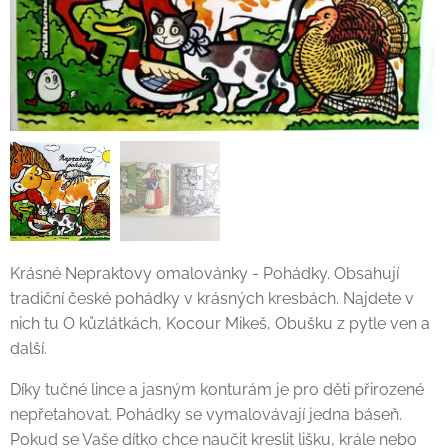
Krásné Nepraktovy omalovánky - Pohádky. Obsahují
tradiční české pohádky v krásných kresbách. Najdete v
nich tu O kůzlátkách, Kocour Mikeš, Obušku z pytle ven a
další.
Díky tučné lince a jasným konturám je pro děti přirozené
nepřetahovat. Pohádky se vymalovávají jedna báseň.
Pokud se Vaše dítko chce naučit kreslit lišku, krále nebo