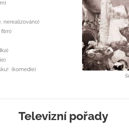
lm)
 nerealizováno)
film)
dka)
ie)
ušku! (komedie)
Ší
Televizní pořady