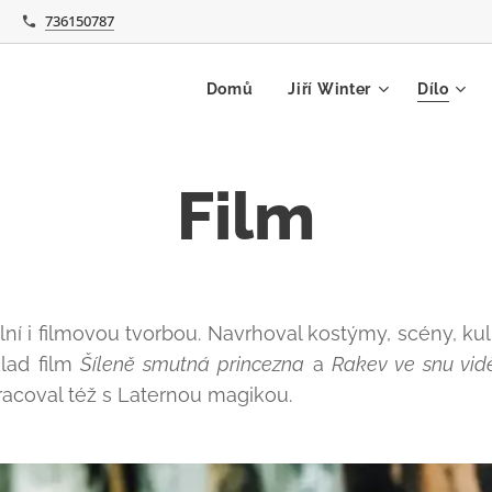
736150787
Domů
Jiří Winter
Dílo
Film
lní i filmovou tvorbou. Navrhoval kostýmy, scény, kulis
lad film
Šíleně smutná princezna
a
Rakev ve snu vid
racoval též s Laternou magikou.