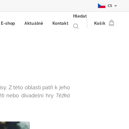
CS
Hledat
E-shop
Aktuálně
Kontakt
Košík
y. Z této oblasti patří k jeho
ět
i nebo divadelní hry
Těžká