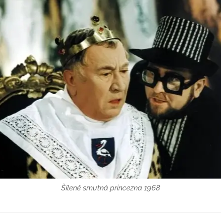
Šíleně smutná princezna 1968