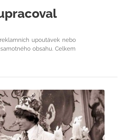
lupracoval
ků, reklamních upoutávek nebo
sní samotného obsahu. Celkem