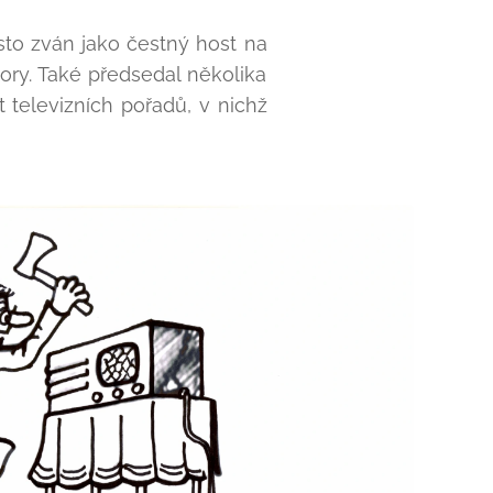
asto zván jako čestný host na
ory. Také předsedal několika
televizních pořadů, v nichž