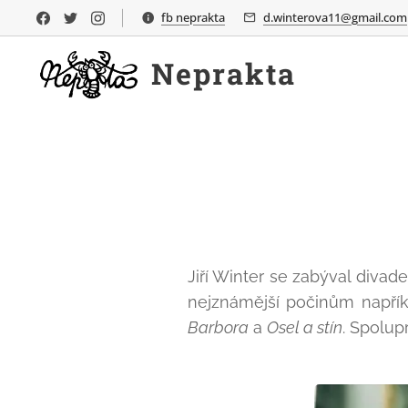
fb neprakta
d.winterova11@gmail.com
Neprakta
Jiří Winter se zabýval divade
nejznámější počinům napřík
Barbora
a
Osel a stín
. Spolup