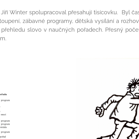
 Jiří Winter spolupracoval přesahují tisícovku. Byl č
stoupení, zábavné programy, dětská vysílání a rozhov
přehledu slovo v naučných pořadech. Přesný počet 
ám.