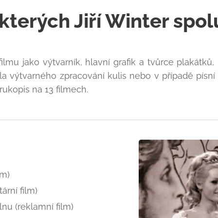
 kterých Jiří Winter spo
i filmu jako výtvarník, hlavní grafik a tvůrce plakát
kala výtvarného zpracování kulis nebo v případě pí
ukopis na 13 filmech.
lm)
ární film)
lnu (reklamní film)