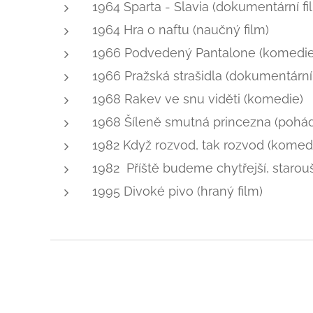
1964 Sparta - Slavia (dokumentární fi
1964 Hra o naftu (naučný film)
1966 Podvedený Pantalone (komedie,
1966 Pražská strašidla (dokumentární 
1968 Rakev ve snu viděti (komedie)
1968 Šíleně smutná princezna (pohá
1982 Když rozvod, tak rozvod (komed
1982 Příště budeme chytřejší, staro
Tři přání
1995 Divoké pivo (hraný film)