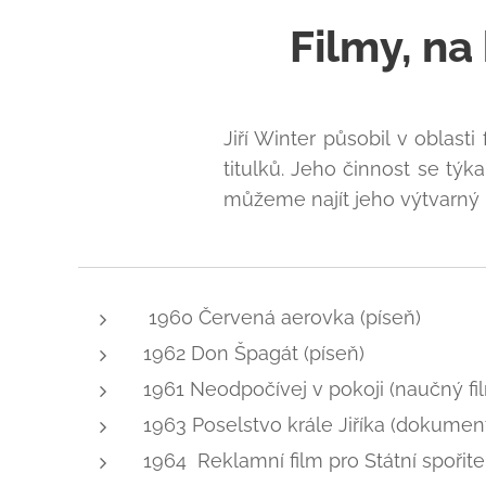
Filmy, na
Jiří Winter působil v oblast
titulků. Jeho činnost se tý
můžeme najít jeho výtvarný r
1960 Červená aerovka (píseň)
1962 Don Špagát (píseň)
1961 Neodpočívej v pokoji (naučný fi
1963 Poselstvo krále Jiříka (dokument
1964 Reklamní film pro Státní spořite