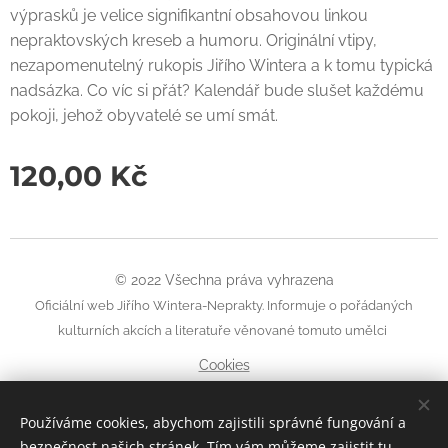
výprasků je velice signifikantní obsahovou linkou
nepraktovských kreseb a humoru. Originální vtipy,
nezapomenutelný rukopis Jiřího Wintera a k tomu typická
nadsázka. Co víc si přát? Kalendář bude slušet každému
pokoji, jehož obyvatelé se umí smát.
120,00
Kč
© 2022 Všechna práva vyhrazena
Oficiální web Jiřího Wintera-Neprakty. Informuje o pořádaných
kulturních akcích a literatuře věnované tomuto umělci
Cookies
Jazyky
Používáme cookies, abychom zajistili správné fungování a
Čeština
English
bezpečnost našich stránek. Tím vám můžeme zajistit tu