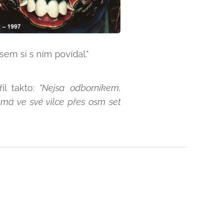
sem si s ním povídal."
il takto:
"Nejsa
odborníkem,
 má ve své vilce přes osm set