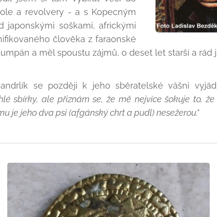
stole a revolvery - a s Kopecným
d japonskými soškami, africkými
ifikovaného člověka z faraonské
umpán a měl spoustu zájmů, o deset let starší a rád j
andrlík se později k jeho sběratelské vášni vyjádř
lé sbírky, ale přiznám se, že mě nejvíce šokuje to, že
u je jeho dva psi (afgánský chrt a pudl) nesežerou."