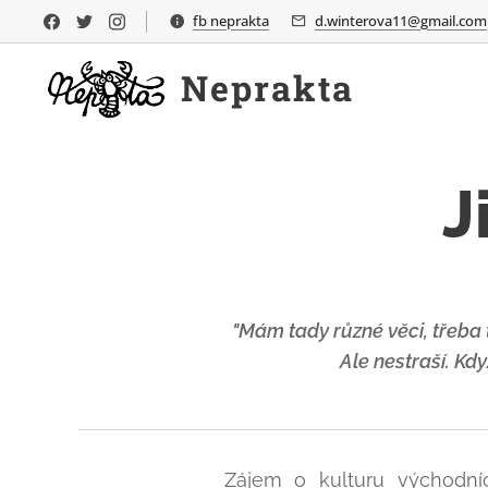
fb neprakta
d.winterova11@gmail.com
Neprakta
J
"Mám tady různé věci, třeba 
Ale nestraší. Kd
Zájem o kulturu východníc