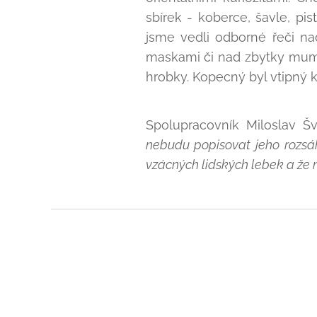
sbírek - koberce, šavle, pi
jsme vedli odborné řeči na
maskami či nad zbytky mum
hrobky. Kopecný byl vtipný k
Spolupracovník Miloslav Šv
nebudu popisovat jeho rozsáh
vzácných lidských lebek a že m