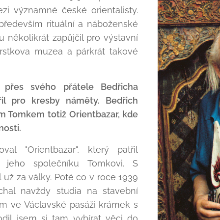
mezi významné české orientalisty.
především rituální a náboženské
 několikrát zapůjčil pro výstavní
prstkova muzea a párkrát takové
l přes svého přátele Bedřicha
il pro kresby náměty. Bedřich
em Tomkem totiž Orientbazar, kde
nosti.
al "Orientbazar", který patřil
 jeho společníku Tomkovi. S
už za války. Poté co v roce 1939
echal navždy studia na stavební
kem ve Václavské pasáži krámek s
hodil jsem si tam vybírat věci do