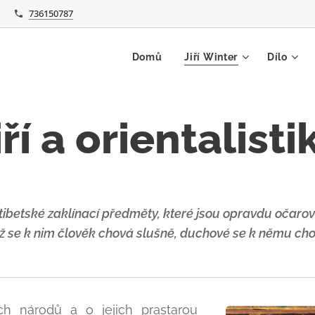
736150787
Domů
Jiří Winter
Dílo
iří a orientalisti
tibetské zaklínací předměty, které jsou opravdu očarovan
yž se k nim člověk chová slušně, duchové se k němu chov
h národů a o jejich prastarou