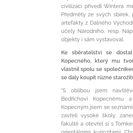
civilizaci přivedl Wintera 
Předměty ze svých sbírek, 
artefakty z Dálného Východu
účely Národního, resp. Ná
objekty i sám vystavoval.
Ke sběratelství se dosta
Kopecného, který mu tvoř
vlastnil spolu se společník
se daly koupit různé starožit
"S oblibou jsem navštěvov
Bedřichovi Kopecnému a
Kopecným jsem se seznámil 
zavřeli vysoké školy, zan
fakultě a otevřel si s Tom
orientálními kuriozitami. C