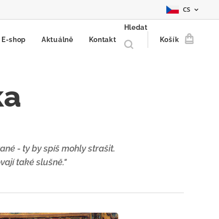
CS
Hledat
E-shop
Aktuálně
Kontakt
Košík
ka
é - ty by spíš mohly strašit.
ají také slušně."