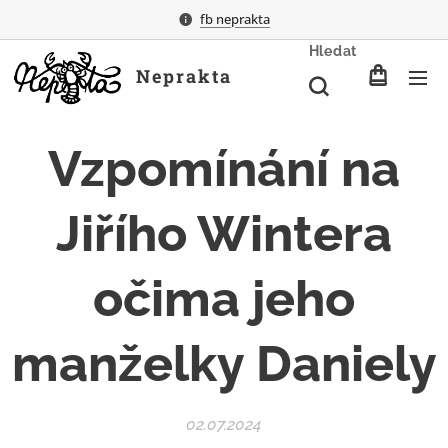
fb neprakta
Hledat
Neprakta
Vzpomínání na
Jiřího Wintera
očima jeho
manželky Daniely
02.07.2024