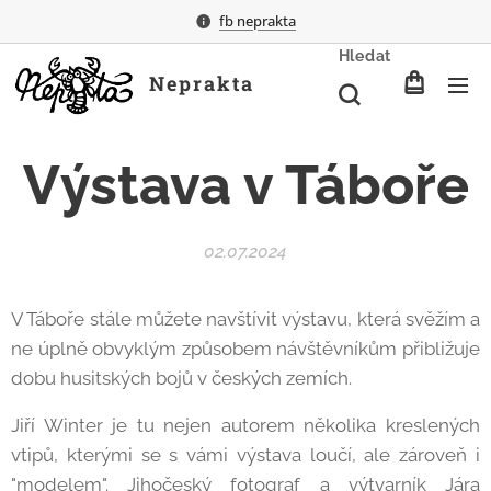
fb neprakta
Hledat
Neprakta
Výstava v Táboře
02.07.2024
V Táboře stále můžete navštívit výstavu, která svěžím a
ne úplně obvyklým způsobem návštěvníkům přibližuje
dobu husitských bojů v českých zemích.
Jiří Winter je tu nejen autorem několika kreslených
vtipů, kterými se s vámi výstava loučí, ale zároveň i
"modelem". Jihočeský fotograf a výtvarník Jára