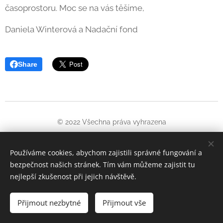
časoprostoru. Moc se na vás těšíme,
Daniela Winterová a Nadační fond
Share
© 2022 Všechna práva vyhrazena
Oficiální web Jiřího Wintera-Neprakty. Informuje o pořádaných
kulturních akcích a literatuře věnované tomuto umělci
Používáme cookies, abychom zajistili správné fungování a
bezpečnost našich stránek. Tím vám můžeme zajistit tu
Cookies
nejlepší zkušenost při jejich návštěvě.
Jazyky
Přijmout nezbytné
Čeština
Přijmout vše
English