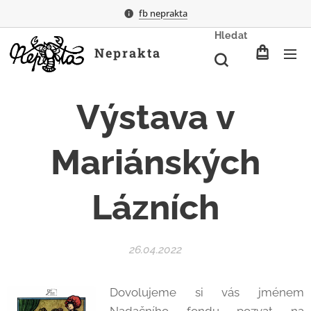
fb neprakta
Hledat
Neprakta
Výstava v
Mariánských
Lázních
26.04.2022
Dovolujeme si vás jménem