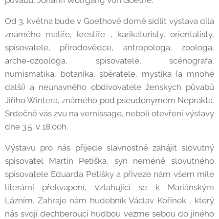
půvabů, Johann Wolfgang von Goethe.
Od 3. května bude v Goethově domě sídlit výstava díla
známého malíře, kreslíře , karikaturisty, orientalisty,
spisovatele, přírodovědce, antropologa, zoologa,
arche-ozoologa, spisovatele, scénografa,
numismatika, botanika, sběratele, mystika (a mnohé
další) a neúnavného obdivovatele ženských půvabů
Jiřího Wintera, známého pod pseudonymem Neprakta.
Srdečně vás zvu na vernissage, neboli otevření výstavy
dne 3.5. v 18.00h.
Výstavu pro nás přijede slavnostně zahájit slovutný
spisovatel Martin Petiška, syn neméně slovutného
spisovatele Eduarda Petišky a přiveze nám všem milé
literární překvapení, vztahující se k Mariánským
Lázním. Zahraje nám hudebník Václav Kořínek , který
nás svojí dechberoucí hudbou vezme sebou do jiného