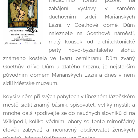
Nadačního fondu pozvat na
zahájení výstavy v samém
duchovním srdci Mariánských
Lázní, v Goethově domě. Dům
naleznete na Goethově náměstí,
malý kousek od architektonické
perly novo-byzantského slohu,
známého kostela ve tvaru osmihranu. Dům zvaný
Goethův, dříve Dům u zlatého hroznu, je nejstarším
původním domem Mariánských Lázní a dnes v něm
sídlí Městské muzeum.
Kdysi v něm při svých pobytech v líbezném lázeňském
městě sídlil známý básník, spisovatel, veliký mystik a
mnohé další (podívejte se do naučných slovníků či na
Wikipedii, kolika vědními obory se tento mimořádný
člověk zabýval) a neúnavný obdivovatel ženských