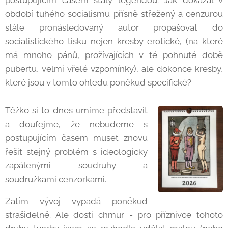
postupujícím časem staly legendou. Jak dokázal v
období tuhého socialismu přísně střežený a cenzurou
stále pronásledovaný autor propašovat do
socialistického tisku nejen kresby erotické, (na které
má mnoho pánů, prožívajících v té pohnuté době
pubertu, velmi vřelé vzpomínky), ale dokonce kresby,
které jsou v tomto ohledu poněkud specifické?
Těžko si to dnes umíme představit
a doufejme, že nebudeme s
postupujícím časem muset znovu
řešit stejný problém s ideologicky
zapálenými soudruhy a
soudružkami cenzorkami.
Zatím vývoj vypadá poněkud
strašidelně. Ale dosti chmur - pro příznivce tohoto