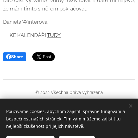
tato část výtvarné tvorby JWN bavit a dáte mi najevo,
že mám tímto směrem pokračovat.
Daniela Winterová
⏩KE KALENDÁŘI
TUDY
Share
© 2022 Všechna práva vyhrazena
Oficiální web Jiřího Wintera-Neprakty. Informuje o pořádaných
kulturních akcích a literatuře věnované tomuto umělci
Používáme cookies, abychom zajistili správné fungování a
bezpečnost našich stránek. Tím vám můžeme zajistit tu
Cookies
nejlepší zkušenost při jejich návštěvě.
Jazyky