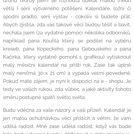
druhu tvorby jsem se rozhodla udělat malou (nebo
větší ) sérii výtvarného potěšení. Kalendáře, ložní či
spodní prádlo, sérii výstav - cokoliv si budete přát.
Abych zjistila, zda vás takové věci budou těšit a bavit,
nechala jsem (za vydatné pomoci několika odborníků,
například pana Kouřila který se podílel na výběru
kreseb, pana Kopeckého, pana Gebouského a pana
Kačírka, který vydatně pomohl s grafikou) vytisknout
malý měsíční kalendář na příští rok. Zase tak úplně
malý není(má 30 x 21 cm) a vypadá velmi povedeně.
Pokud máte zájem, je nyní k dispozici na e - shopu. Je
tedy ve vašich rukou, zda vůbec, a jaké aktivity tohoto
směru postupně spatří světlo světa.
Budu vděčná za vaše názory a vaši přízeň. Kalendář je
jen malou ochutnávkou věcí příštích a věřím, že vám
udělá radost. Mně zase udělá radost, když vás bude