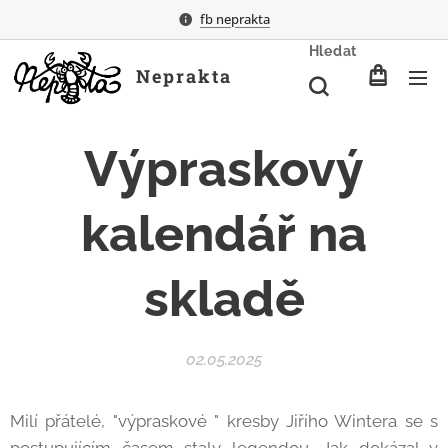
fb neprakta
Hledat
Neprakta
Výpraskový
kalendář na
skladě
02.05.2025
Milí přátelé, "výpraskové " kresby Jiřího Wintera se s