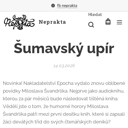
fb neprakta
Hledat
Neprakta
Šumavský upír
14.03.2026
Novinka! Nakladatelství Epocha vydalo znovu oblíbené
povídky Miloslava Švandrlíka. Nejprve jako audioknihu,
kterou za pár měsíců bude následovat tištěná kniha.
Věděli jste o tom, že humorné horory Miloslava
Švandrlíka patří mezi první desítku knih, které si zapsali
žáci devátých tříd do svých čtenářských deníků?