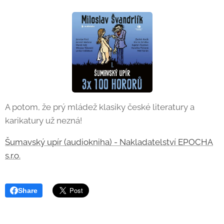
A potom, že prý mládež klasiky české literatury a
karikatury už nezná!
Šumavský upír (audiokniha) - Nakladatelství EPOCHA
s.r.o.
Share