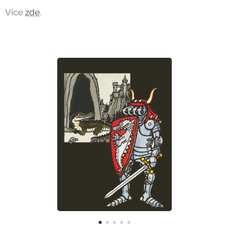
Více
zde
.