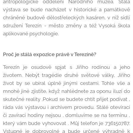
antropologické oddělení Národního muzea. Stálá
výstava se bude nacházet v historické a památkově
chráněné budově dělostřeleckých kasáren, v níž sídlí
sdružení Terezín - město změny a též Vysoká škola
aplikované psychologie.
Proč je stálá expozice právě v Terezíně?
Terezín je osudově spjat s Jiřího rodinou a jeho
životem. Nebýt tragédie druhé světové války, Jiřího
život by se ubíral úplně jinými cestami. Tohle vše a
mnohé jiné zjistíte, když nahlédnete za oponu iluzí do
skutečné reality .Pokud se budete chtít přijet podívat ,
ráda vás výstavou i archivem provedu. Stálé otevírací
či zavírací hodiny nejsou , domluvíme se na termínu ,
který vám bude vyhovovat . Můj telefon je 736150787.
Vstupné je dobrovolné a bude určené výhradně k