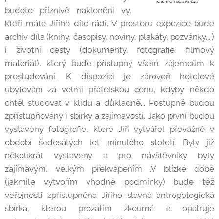
budete příznivě nakloněni vy,
kteří máte Jiřího dílo rádi. V prostoru expozice bude
archiv díla (knihy, časopisy, noviny, plakáty, pozvánky....)
i životní cesty (dokumenty, fotografie, filmový
materiál), který bude přístupný všem zájemcům k
prostudování. K dispozici je zároveň hotelové
ubytování za velmi přátelskou cenu, kdyby někdo
chtěl studovat v klidu a důkladně... Postupně budou
zpřístupňovány i sbírky a zajímavosti. Jako první budou
vystaveny fotografie, které Jiří vytvářel převážně v
období šedesátých let minulého století. Byly již
několikrát vystaveny a pro návštěvníky byly
zajímavým, velkým překvapením .V blízké době
(jakmile vytvořím vhodné podmínky) bude též
veřejnosti zpřístupněna Jiřího slavná antropologická
sbírka, kterou prozatím zkoumá a opatruje