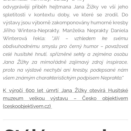
odvyprávějí příběh hejtmana Jana Žižky ve vší jeho
spletitosti v kontextu doby, ve které se zrodil. Do
výstavy jsou výborně zakomponovány humorné kresby
Jiřího Wintera-Neprakty. Manželka Neprakty Daniela
Winterová řekla:
"Jiří – vzhledem ke svému
obdivuhodnému smyslu pro černý humor – považoval
celé husitské hnutí, spřízněné sekty a zejména osobu
Jana Žižky za mimořádně zajímavý zdroj inspirace,
proto na výstavě nechybí ani kresby, podepsané nám
všem známým charakteristickým podpisem Neprakta."
K výročí 600 let úmrtí Jana Žižky otevírá Husitské
muzeum velkou výstavu – Česko objektivem
(ceskoobjektivem.cz)