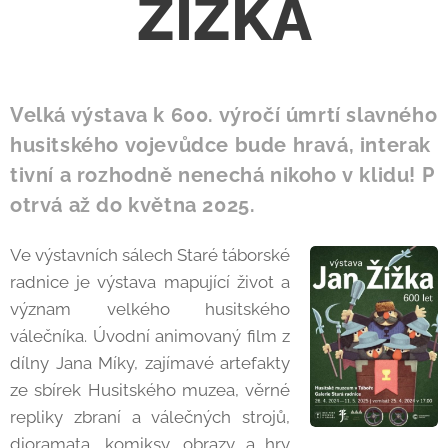
ŽIŽKA
Velká výstava k 600. výročí úmrtí slavného
husitského
vojevůdce
bude
hravá,
interak
tivní
a
rozhodně
nenechá
nikoho
v
klidu!
P
otrvá
až
do května 2025.
Ve výstavních sálech Staré táborské
radnice je výstava mapující život a
význam velkého husitského
válečníka. Úvodní animovaný film z
dílny Jana Míky, zajímavé artefakty
ze sbírek Husitského muzea, věrné
repliky zbraní a válečných strojů,
dioramata, komiksy, obrazy a hry