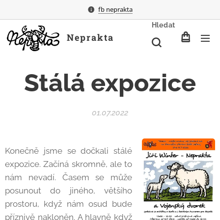
fb neprakta
Hledat
Neprakta
Stálá expozice
01.07.2022
Konečně jsme se dočkali stálé
expozice. Začíná skromně, ale to
nám nevadí. Časem se může
posunout do jiného, většího
prostoru, když nám osud bude
příznivě nakloněn. A hlavně když