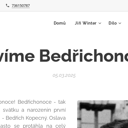
736150787
Domů
Jiří Winter
Dílo
víme Bedřichon
05.03.2025
honoce! Bedřichonoce - tak
 svátku a narozenin první
a - Bedřich Kopecný. Oslava
často se protáhla na celý