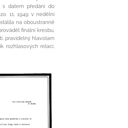
y s datem předání do
0. 11. 1949 v nedělní
tálila na oboustranně
ováděl finální kresbu.
ti, pravidelný hlavolam
ik rozhlasových relací,