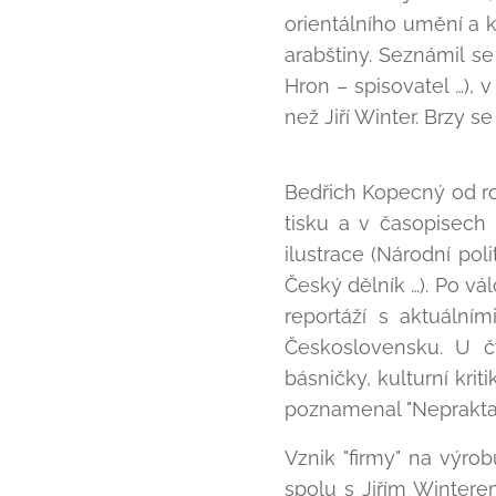
orientálního umění a k
arabštiny. Seznámil se 
Hron – spisovatel …), v
než Jiří Winter. Brzy se
Bedřich Kopecný od r
tisku a v časopisech p
ilustrace (Národní poli
Český dělník …). Po vá
reportáží s aktuální
Československu. U č
básničky, kulturní kri
poznamenal "Neprakta
Vznik "firmy" na výro
spolu s Jiřím Winter