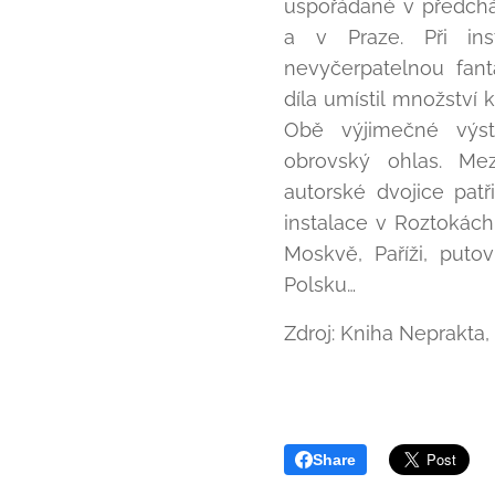
uspořádané v předcház
a v Praze. Při inst
nevyčerpatelnou fant
díla umístil množství 
Obě výjimečné výst
obrovský ohlas. Mez
autorské dvojice pat
instalace v Roztokách,
Moskvě, Paříži, put
Polsku…
Zdroj: Kniha Neprakta,
Share