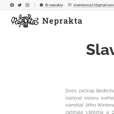
fb neprakta
d.winterova11@gmail.com
Neprakta
Sla
Dnes začínají Bedřic
nazýval oslavu svého
námětář Jiřího Winter
začínala 1.března a 