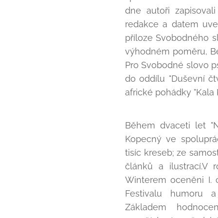
dne autoři zapisova
redakce a datem uveř
příloze Svobodného s
výhodném poměru, Bedř
Pro Svobodné slovo psa
do oddílu "Duševní čtv
africké pohádky "Kala 
Během dvaceti let "N
Kopecný ve spoluprá
tisíc kreseb; ze samos
článků a ilustrací.V
Winterem oceněni I. 
Festivalu humoru a 
Základem hodnocen