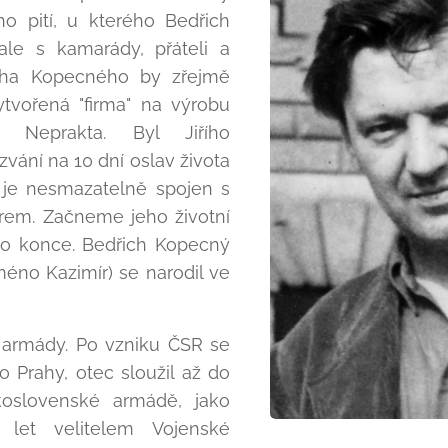
o pití, u kterého Bedřich
ale s kamarády, přáteli a
cha Kopecného by zřejmě
ytvořená "firma" na výrobu
 Neprakta. Byl Jiřího
zvání na 10 dní oslav života
 je nesmazatelně spojen s
em. Začneme jeho životní
do konce. Bedřich Kopecný
jméno Kazimír) se narodil ve
 armády. Po vzniku ČSR se
o Prahy, otec sloužil až do
oslovenské armádě, jako
let velitelem Vojenské