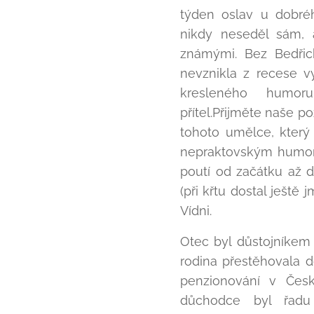
týden oslav u dobréh
nikdy neseděl sám, 
známými. Bez Bedři
nevznikla z recese v
kresleného humoru
přítel.Přijměte naše po
tohoto umělce, který
nepraktovským humor
poutí od začátku až 
(při křtu dostal ještě 
Vídni.
Otec byl důstojníkem
rodina přestěhovala d
penzionování v Česk
důchodce byl řadu 