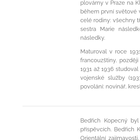
plovárny v Praze na K
během první světové 
celé rodiny: všechny t
sestra Marie násled
následky.
Maturoval v roce 1931
francouzštiny, pozděj
1931 až 1936 studoval 
vojenské služby (193
povolání: novinář, kresl
Bedřich Kopecný byl 
příspěvcích. Bedřich
Orientální zajímavosti