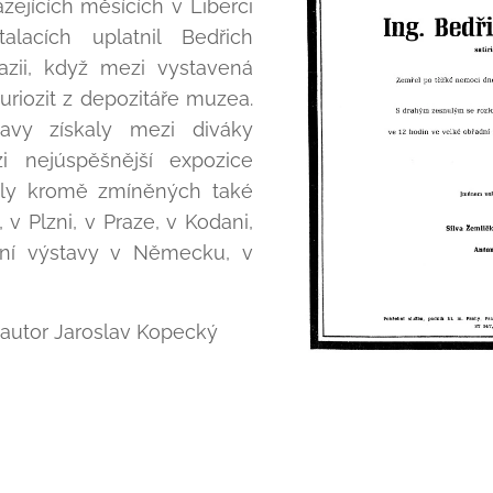
ejících měsících v Liberci
alacích uplatnil Bedřich
azii, když mezi vystavená
kuriozit z depozitáře muzea.
avy získaly mezi diváky
i nejúspěšnější expozice
řily kromě zmíněných také
 v Plzni, v Praze, v Kodani,
ovní výstavy v Německu, v
 autor Jaroslav Kopecký