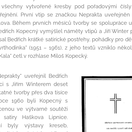
li všechny vytvořené kresby pod pořadovými čísl
ejnění. První vtip se značkou Neprakta uveřejněn 2
lova. Během prvních měsíců tvorby se spolupráce us
ich Kopecný vymýšlel náměty vtipů a Jiří Winter pr
l Bedřich krátké satirické postřehy, pohádky pro dě
rthodinka" (1951 – 1961), z jeho textů vzniklo někol
Kala" četl v rozhlase Miloš Kopecký.
eprakty" uveřejnil Bedřich
ci s Jiřím Winterem deset
tatné tvorby přes dva tisíce
 roce 1960 byli Kopecný s
cenou ve výtvarné soutěži
satiry Haškova Lipnice.
í byly výstavy kreseb,