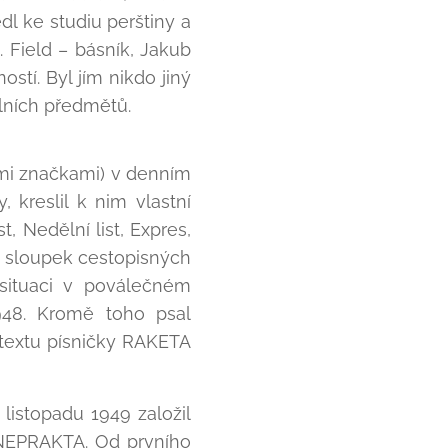
dl ke studiu perštiny a
R. Field – básník, Jakub
ostí. Byl jím nikdo jiný
tálních předmětů.
mi značkami) v denním
, kreslil k nim vlastní
t, Nedělní list, Expres,
ek sloupek cestopisných
 situaci v poválečném
948. Kromě toho psal
k textu písničky RAKETA
.
listopadu 1949 založil
 NEPRAKTA. Od prvního