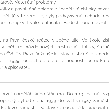
lárově. Materiální problémy
války a poválečná epidemie španělské chřipky pozna
ři děti (čtvrté zemřelo) byly podvyživené a chudokr
kem chřipky trvale ohluchla, Bedřich onemocněl
 na První české reálce v Ječné ulici. Ve škole zí
i se během prázdninových cest naučil italsky, španě
na ČVUT v Praze (inženýrské stavitelství), školu ned
7 – 1939) odešel do civilu v hodnosti poručíka
íř a spisovatel.
první námětář Jiřího Wintera. Do 10.3. na něj 
 Kopecný byl od srpna 1939 do května 1947 zaměstn
, Karlovo náměstí - Václavská pasáž. Zde pracoval j