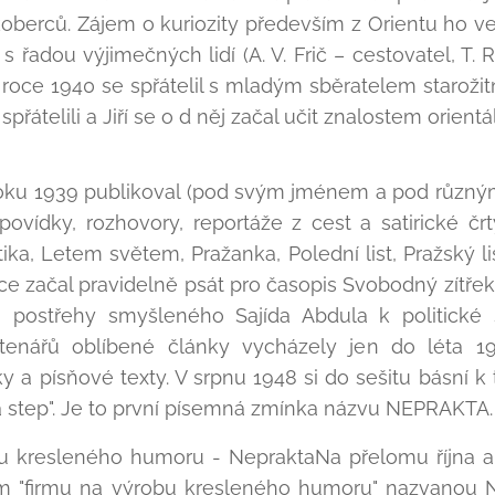
oberců. Zájem o kuriozity především z Orientu ho ve
s řadou výjimečných lidí (A. V. Frič – cestovatel, T. 
 roce 1940 se spřátelil s mladým sběratelem starožitn
 spřátelili a Jiří se o d něj začal učit znalostem orien
oku 1939 publikoval (pod svým jménem a pod různý
ovídky, rozhovory, reportáže z cest a satirické črty
tika, Letem světem, Pražanka, Polední list, Pražský lis
lce začal pravidelně psát pro časopis Svobodný zítř
mi postřehy smyšleného Sajída Abdula k politické
tenářů oblíbené články vycházely jen do léta 1
tiky a písňové texty. V srpnu 1948 si do sešitu básní 
 step". Je to první písemná zmínka názvu NEPRAKTA
bu kresleného humoru - NepraktaNa přelomu října a 
em "firmu na výrobu kresleného humoru" nazvanou