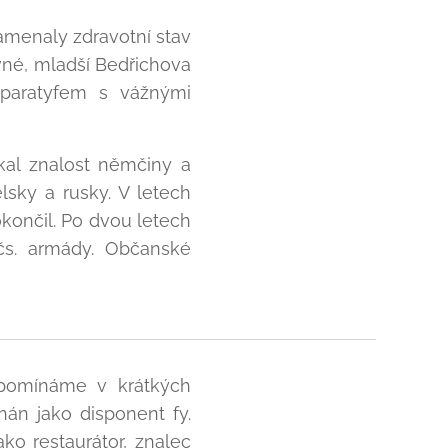
menaly zdravotní stav
evné, mladší Bedřichova
 paratyfem s vážnými
skal znalost němčiny a
lsky a rusky. V letech
okončil. Po dvou letech
 čs. armády. Občanské
vzpomínáme v krátkých
án jako disponent fy.
ako restaurátor, znalec