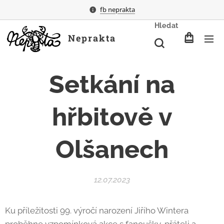
fb neprakta
Hledat
Neprakta
Setkání na
hřbitově v
Olšanech
12.07.2023
Ku příležitosti 99. výročí narození Jiřího Wintera