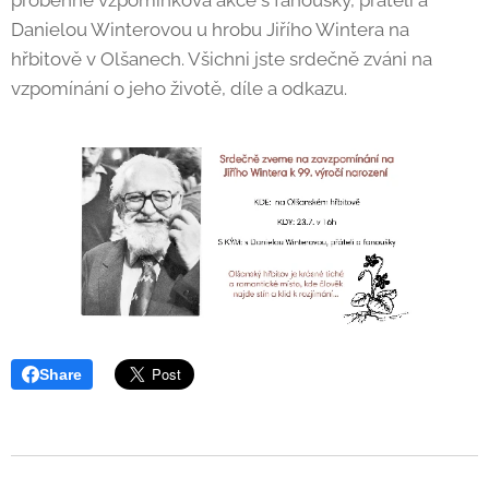
proběhne vzpomínková akce s fanoušky, přáteli a
Danielou Winterovou u hrobu Jiřího Wintera na
hřbitově v Olšanech. Všichni jste srdečně zváni na
vzpomínání o jeho životě, díle a odkazu.
Share