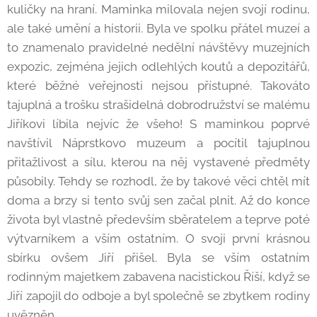
kuličky na hraní. Maminka milovala nejen svojí rodinu,
ale také umění a historii. Byla ve spolku přátel muzeí a
to znamenalo pravidelné nedělní návštěvy muzejních
expozic, zejména jejich odlehlých koutů a depozitářů,
které běžné veřejnosti nejsou přístupné. Takováto
tajuplná a trošku strašidelná dobrodružství se malému
Jiříkovi líbila nejvíc že všeho! S maminkou poprvé
navštívil Náprstkovo muzeum a pocítil tajuplnou
přitažlivost a sílu, kterou na něj vystavené předměty
působily. Tehdy se rozhodl, že by takové věci chtěl mít
doma a brzy si tento svůj sen začal plnit. Až do konce
života byl vlastně především sběratelem a teprve poté
výtvarníkem a vším ostatním. O svoji první krásnou
sbírku ovšem Jiří přišel. Byla se vším ostatním
rodinným majetkem zabavena nacistickou Říší, když se
Jiří zapojil do odboje a byl společně se zbytkem rodiny
uvězněn.