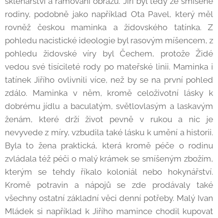
sklenářství a rámování obrazů. Jiří byl tedy ze smíšené
rodiny, podobně jako například Ota Pavel, který měl
rovněž českou maminka a židovského tatínka. Z
pohledu nacistické ideologie byl rasovým míšencem, z
pohledu židovské víry byl Čechem, protože Židé
vedou své tisícileté rody po mateřské linii. Maminka i
tatínek Jiřího ovlivnili více, než by se na první pohled
zdálo. Maminka v něm, kromě celoživotní lásky k
dobrému jídlu a baculatým, světlovlasým a laskavým
ženám, které drží život pevně v rukou a nic je
nevyvede z míry, vzbudila také lásku k umění a historii.
Byla to žena praktická, která kromě péče o rodinu
zvládala též péči o malý krámek se smíšeným zbožím,
kterým se tehdy říkalo koloniál nebo hokynářství.
Kromě potravin a nápojů se zde prodávaly také
všechny ostatní základní věci denní potřeby. Malý Ivan
Mládek si například k Jiřího mamince chodil kupovat