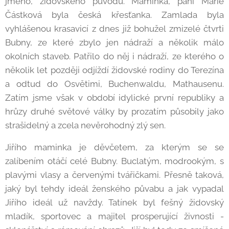
jméno, židovského původu. Maminka, paní Marie
Částková byla česká křesťanka. Zamlada byla
vyhlášenou krasavicí z dnes již bohužel zmizelé čtvrti
Bubny, ze které zbylo jen nádraží a několik málo
okolních staveb. Patřilo do něj i nádraží, ze kterého o
několik let později odjíždí židovské rodiny do Terezína
a odtud do Osvětimi, Buchenwaldu, Mathausenu.
Zatím jsme však v období idylické první republiky a
hrůzy druhé světové války by prozatím působily jako
strašidelný a zcela nevěrohodný zlý sen.
Jiřího maminka je děvčetem, za kterým se se
zalíbením otáčí celé Bubny. Buclatým, modrookým, s
plavými vlasy a červenými tvářičkami. Přesně taková,
jaký byl tehdy ideál ženského půvabu a jak vypadal
Jiřího ideál už navždy. Tatínek byl fešný židovský
mladík, sportovec a majitel prosperující živnosti -