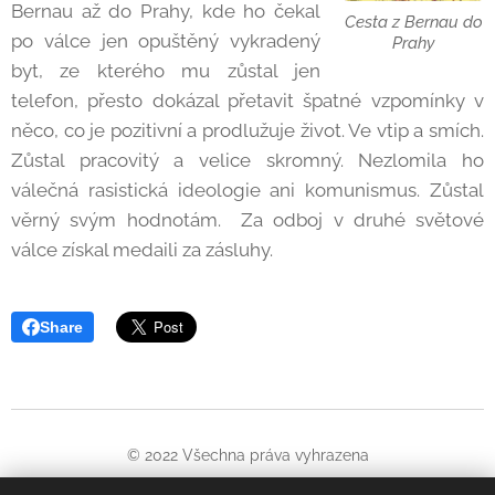
Bernau až do Prahy, kde ho čekal
Cesta z Bernau do
po válce jen opuštěný vykradený
Prahy
byt, ze kterého mu zůstal jen
telefon, přesto dokázal přetavit špatné vzpomínky v
něco, co je pozitivní a prodlužuje život. Ve vtip a smích.
Zůstal pracovitý a velice skromný. Nezlomila ho
válečná rasistická ideologie ani komunismus. Zůstal
věrný svým hodnotám. Za odboj v druhé světové
válce získal medaili za zásluhy.
Share
© 2022 Všechna práva vyhrazena
Oficiální web Jiřího Wintera-Neprakty. Informuje o pořádaných