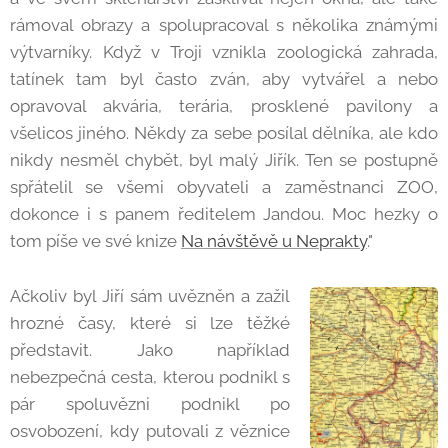
rámoval obrazy a spolupracoval s několika známými
výtvarníky. Když v Troji vznikla zoologická zahrada,
tatínek tam byl často zván, aby vytvářel a nebo
opravoval akvária, terária, prosklené pavilony a
všelicos jiného. Někdy za sebe posílal dělníka, ale kdo
nikdy nesměl chybět, byl malý Jiřík. Ten se postupně
spřátelil se všemi obyvateli a zaměstnanci ZOO,
dokonce i s panem ředitelem Jandou. Moc hezky o
tom píše ve své knize
Na návštěvě u Neprakty
."
Ačkoliv byl Jiří sám uvězněn a zažil
hrozné časy, které si lze těžké
představit. Jako například
nebezpečná cesta, kterou podnikl s
pár spoluvězni podnikl po
osvobození, kdy putovali z věznice