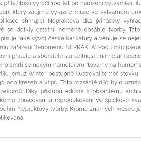
 příležitosti výročí 100 let od narození výtvarníka, ilu
2011), který zaujímá výrazné místo ve výtvarném um
ublikace shrnující Nepraktova díla přinášely výhr
ě se dotkly ostatní, neméně obsáhlé tvorby. Tato
pisuje také vývoj české karikatury a věnuje se nej
skému zařazení "fenoménu NEPRAKTA". Pod tímto ps
vní přátelé a sběratelé starožitností, námětář Bedř
ného smrti se novým námětářem "továrny na humor" 
lík, jemuž Winter postupně ilustroval téměř stovku k
35 000 kreseb a vtipů. Toto rozsáhlé dílo bylo uz
rekordů. Díky přístupu editora k obsáhlému archivu
kému zpracování a reprodukování ve špičkové kva
 souhrn Nepraktovy tvorby. Kromě známých kreseb js
likovaná.