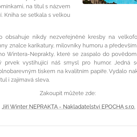
mínkami, na titul s názvem
í. Kniha se setkala s velkou
o obsahuje nikdy nezveřejněné kresby na velkofo
y znalce karikatury, milovníky humoru a především
ího Wintera-Neprakty, které se zaspalo do povědom
ký prvek vystihující náš smysl pro humor. Jedná s
plnobarevným tiskem na kvalitním papíře. Vydalo nak
tul i zajímavá sleva.
Zakoupit můžete zde:
Jiří Winter NEPRAKTA - Nakladatelství EPOCHA s.r.o.