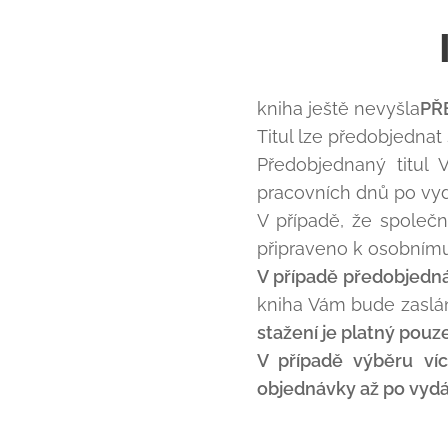
kniha ještě nevyšla
PŘ
Titul lze předobjednat
Předobjednaný titul
pracovních dnů po vyd
V případě, že společ
připraveno k osobním
V případě předobjedn
kniha Vám bude zaslán
stažení je platný pouze
V případě výběru víc
objednávky až po vydá