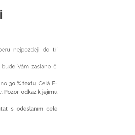
i
ru nejpozději do tří
, bude Vám zasláno či
láno
30 % textu
. Celá E-
e.
Pozor, odkaz k jejímu
ítat s odesláním celé