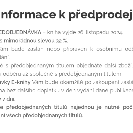
Informace k předprodej
EDOBJEDNÁVKA
– kniha vyjde 26. listopadu 2024.
 s
mimořádnou slevou 32 %
.
 Vám bude zaslán nebo připraven k osobnímu odbě
ání.
ně s předobjednaným titulem objednáte další zboží
u odběru až společně s předobjednaným titulem.
ávky E-knihy
Vám bude okamžitě po zakoupení zas
a bez dalšího doplatku v den vydání dané publikac
 7 dní.
e předobjednaných titulů najednou je nutné poč
ní všech předobjednaných titulů.