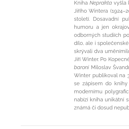
Kniha
Neprakta
vyšla k
Jiřího Wintera (1924–
století. Dosavadní p
humoru a jen okrajov
odborných studiích po
dílo, ale i společen
skrývali dva uměnímilo
Jiří Winter. Po Kopec
baroni
Miloslav Švandr
Winter publikoval na 
se zápisem do knihy 
modernímu polygrafic
nabízí kniha unikátní
známá či dosud nepub