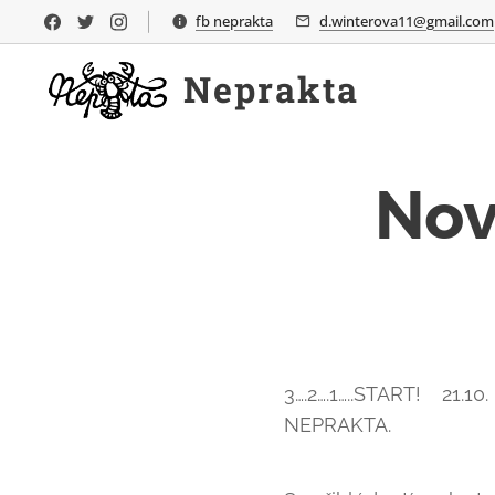
fb neprakta
d.winterova11@gmail.com
Neprakta
Nov
3….2….1…..START! 21
NEPRAKTA.