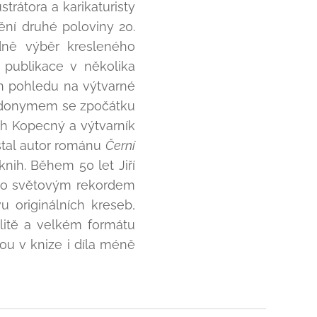
strátora a karikaturisty
ění druhé poloviny 20.
adně výběr kresleného
 publikace v několika
en pohledu na výtvarné
eudonymem se zpočátku
ich Kopecný a výtvarník
stal autor románu
Černí
nih. Během 50 let Jiří
náno světovým rekordem
 originálních kreseb,
litě a velkém formátu
ou v knize i díla méně