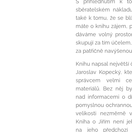
S přihlédnutím k t
sběratelském náklad
také k tomu, že se blí
máte o knihu zájem, př
dáváme volný prostor
skupují za tím účelem,
za patřičně navýšenou 
Knihu napsal největší
Jaroslav Kopecký, kt
správcem velmi ce
materiálů. Bez něj b
nad informacemi o díl
pomyslnou ochrannou 
velikosti nezměrně 
Kniha o Jiřím není 
na jeho předchozí t