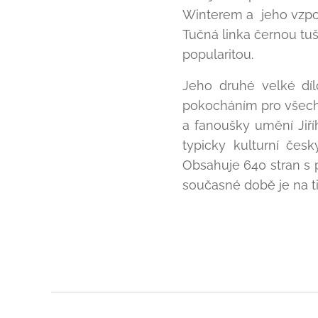
Winterem a jeho vzpo
Tučná linka černou tuš
popularitou.
Jeho druhé velké díl
pokocháním pro všechn
a fanoušky umění Jiř
typicky kulturní čes
Obsahuje 640 stran s 
současné době je na ti