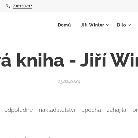
736150787
Domů
Jiří Winter
Dílo
á kniha - Jiří Wi
05.11.2024
.10. odpoledne nakladatelství Epocha zahájila p