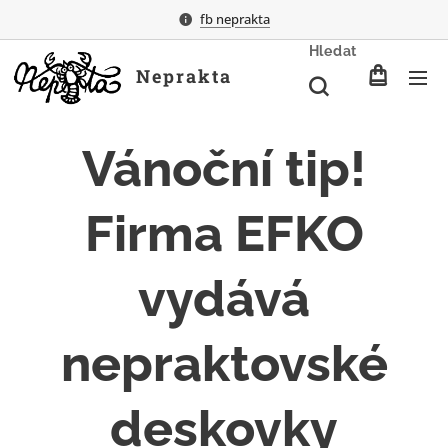
fb neprakta
Hledat
Neprakta
Vánoční tip!
Firma EFKO
vydává
nepraktovské
deskovky