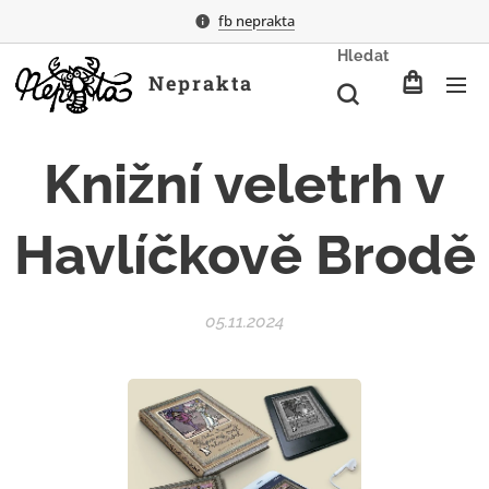
fb neprakta
Hledat
Neprakta
Knižní veletrh v
Havlíčkově Brodě
05.11.2024