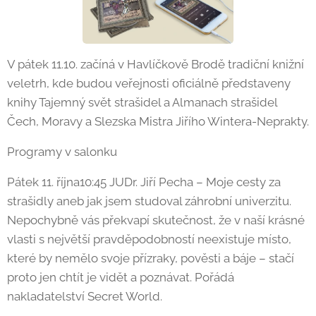
V pátek 11.10. začíná v Havlíčkově Brodě tradiční knižní
veletrh, kde budou veřejnosti oficiálně představeny
knihy Tajemný svět strašidel a Almanach strašidel
Čech, Moravy a Slezska Mistra Jiřího Wintera-Neprakty.
Programy v salonku
Pátek 11. října10:45 JUDr. Jiří Pecha – Moje cesty za
strašidly aneb jak jsem studoval záhrobní univerzitu.
Nepochybně vás překvapí skutečnost, že v naší krásné
vlasti s největší pravděpodobností neexistuje místo,
které by nemělo svoje přízraky, pověsti a báje – stačí
proto jen chtít je vidět a poznávat. Pořádá
nakladatelství Secret World.