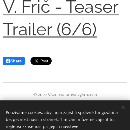
V. Frič - Teaser
Trailer (6/6)
Share
© 2022 Všechna práva vyhrazena
Oficiální web Jiřího Wintera-Neprakty. Informuje o pořádaných
kulturních akcích a literatuře věnované tomuto umělci
Používáme cookies, abychom zajistili správné fungování a
bezpečnost našich stránek. Tím vám můžeme zajistit tu
Cookies
nejlepší zkušenost při jejich návštěvě.