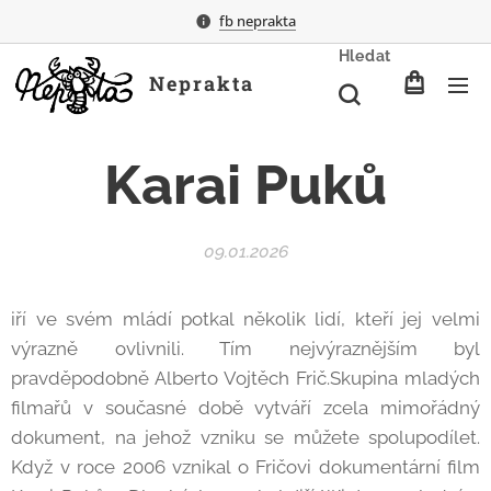
fb neprakta
Hledat
Neprakta
Karai Puků
09.01.2026
iří ve svém mládí potkal několik lidí, kteří jej velmi
výrazně ovlivnili. Tím nejvýraznějším byl
pravděpodobně Alberto Vojtěch Frič.Skupina mladých
filmařů v současné době vytváří zcela mimořádný
dokument, na jehož vzniku se můžete spolupodílet.
Když v roce 2006 vznikal o Fričovi dokumentární film