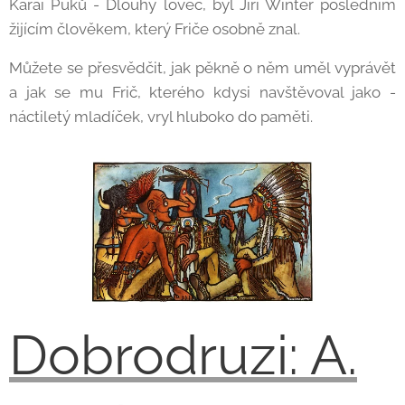
Karai Puků - Dlouhý lovec, byl Jiří Winter posledním
žijícím člověkem, který Friče osobně znal.
Můžete se přesvědčit, jak pěkně o něm uměl vyprávět
a jak se mu Frič, kterého kdysi navštěvoval jako -
náctiletý mladíček, vryl hluboko do paměti.
Dobrodruzi: A.