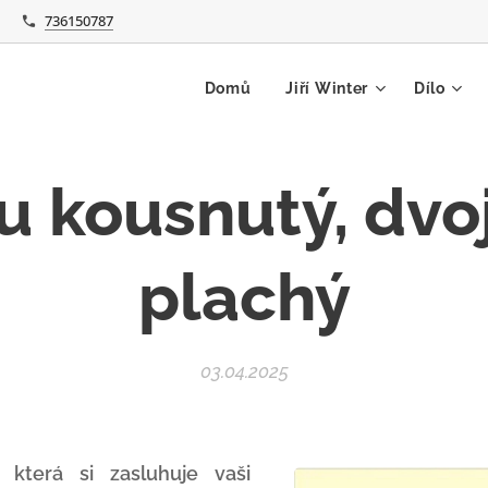
736150787
Domů
Jiří Winter
Dílo
u
kousnutý, dvo
plachý
03.04.2025
 která si zasluhuje vaši