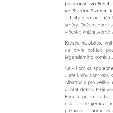
pozornost. Ivo Fencl je
ve Starém Plzenci.
J
aktivity jsou originál
směry. Ovšem horor s
v české knižní tvorbě
Kresba na obálce knihy
na první pohled poz
legendárního komixu Ja
Celý komiks, společně
Zlaté knihy komiksu, k
Albatros a pro veliký
udělat dotisk. Přeji vá
Fencla příjemně bojí
nikterak vzájemně nep
příznivci hororov