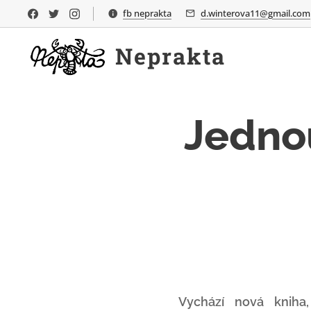
fb neprakta
d.winterova11@gmail.com
Neprakta
Jedno
Vychází nová kniha,