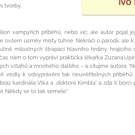
í tvorby.
ion vampýřích příběhů, nebo víc; ale autor pojal je
e ovšem úsměv místy tuhne. Nekráčí o parodii, ale k
dužině milostných štrapácí hlavního hrdiny, hrajícíh
 čas nám o tom vypráví praktická lékařka Zuzana.Upí
ckých vztahů a mnohého dalšího – a citujme autora: "
mě vedly k odvyprávění tak neuvěřitelných příběhů
raz kardinála Vlka a ,doktora Kimbla' a zda ti borci 
ír. Někdy se to tak semele."