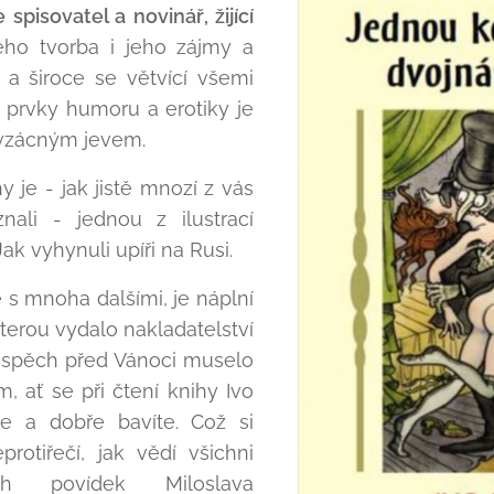
 spisovatel a novinář, žijící
eho tvorba i jeho zájmy a
ní a široce se větvící všemi
 prvky humoru a erotiky je
 vzácným jevem.
 je - jak jistě mnozí z vás
nali - jednou z ilustrací
k vyhynuli upíři na Rusi.
 s mnoha dalšími, je náplní
terou vydalo nakladatelství
 úspěch před Vánoci muselo
m, ať se při čtení knihy Ivo
te a dobře bavíte. Což si
rotiřečí, jak vědí všichni
ych povídek Miloslava