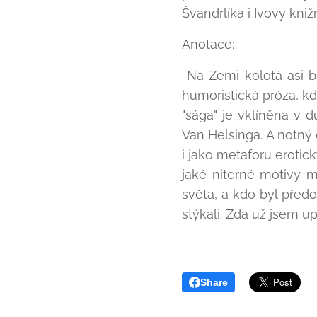
Švandrlíka i Ivovy knižn
Anotace:
Na Zemi kolotá asi bil
humoristická próza, kd
"sága" je vklíněna v 
Van Helsinga. A notný
i jako metaforu eroti
jaké niterné motivy 
světa, a kdo byl předob
stýkali. Zda už jsem up
Share