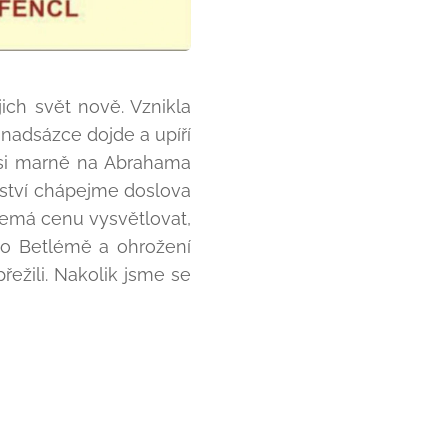
jich svět nově. Vznikla
 nadsázce dojde a upíří
o si marně na Abrahama
rství chápejme doslova
Nemá cenu vysvětlovat,
 o Betlémě a ohrožení
přežili. Nakolik jsme se