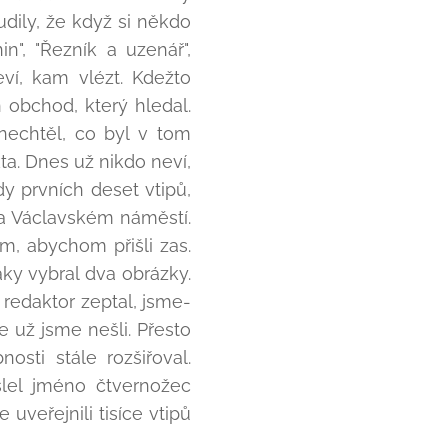
dily, že když si někdo
", "Řezník a uzenář",
eví, kam vlézt. Kdežto
obchod, který hledal.
nechtěl, co byl v tom
ta. Dnes už nikdo neví,
dy prvních deset vtipů,
na Václavském náměstí.
ím, abychom přišli zas.
aky vybral dva obrázky.
 redaktor zeptal, jsme-
 už jsme nešli. Přesto
sti stále rozšiřoval.
slel jméno čtvernožec
uveřejnili tisíce vtipů