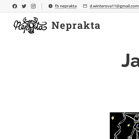
fb neprakta
d.winterova11@gmail.com
Neprakta
J