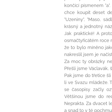
končící písmenem "a".
chce koupit deset de
"Uzeniny", "Maso, sád
krásný a jednotný ná
Jak praktické! A pro
osmačtyřicátém roce ná
že to bylo míněno jako
nakreslil jsem je nač
Za moc ty obrázky nest
Přešli jsme Václavák, 
Pak jsme do třetice šl
li ve Svazu mládeže. 
se časopisy začly oz
Většinou jsme do red
Neprakta. Za dvacet le
a snad to v té pochmu