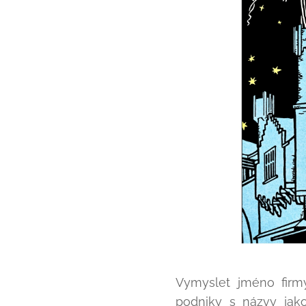
Vymyslet jméno firmy
podniky s názvy jak