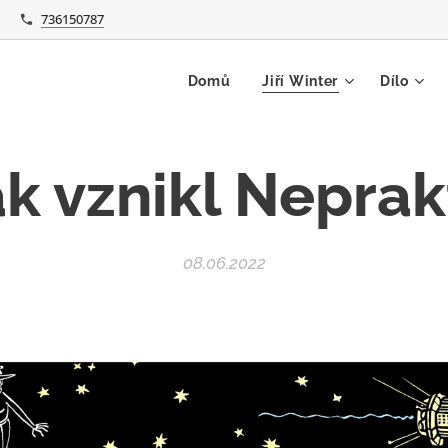
736150787
Domů
Jiří Winter
Dílo
ak vznikl Neprak
08.06.2022