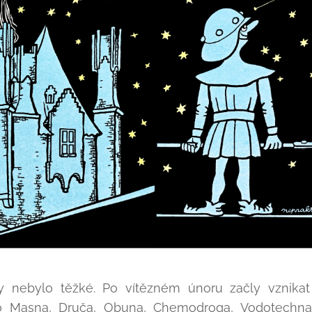
 nebylo těžké. Po vítězném únoru začly vznikat
o Masna, Druča, Obuna, Chemodroga, Vodotechna