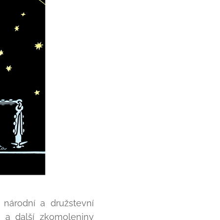
 národní a družstevní
 a další zkomoleniny