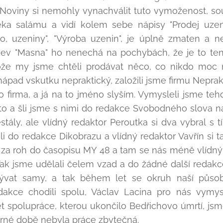
 Noviny si nemohly vynachválit tuto vymoženost, sou
ka salámu a vidí kolem sebe nápisy "Prodej uzenin
lo, uzeniny", "Výroba uzenin", je úplně zmaten a n
zev "Masna" ho nenechá na pochybách, že je to ten 
tože my jsme chtěli prodávat něco, co nikdo moc 
pad vskutku nepraktický, založili jsme firmu Neprak
 firma, a já na to jméno slyším. Vymysleli jsme teh
isto a šli jsme s nimi do redakce Svobodného slova 
ály, ale vlídný redaktor Peroutka si dva vybral s t
šli do redakce Dikobrazu a vlídný redaktor Vavřín si t
i za roh do časopisu MY 48 a tam se nás méně vlídný
Tak jsme udělali čelem vzad a do žádné další redakce
ývat samy, a tak během let se okruh naší působno
akce chodili spolu, Václav Lacina pro nás vymy
t spolupráce, kterou ukončilo Bedřichovo úmrtí, jsme 
rné době nebyla práce zbytečná.