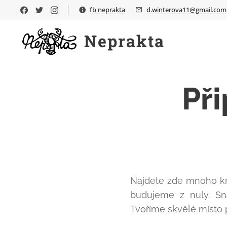
fb neprakta
d.winterova11@gmail.com
Neprakta
Př
Najdete zde mnoho krá
budujeme z nuly. Sna
Tvoříme skvělé místo 