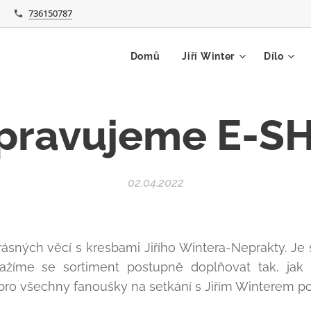
736150787
Domů
Jiří Winter
Dílo
ipravujeme E-S
02.04.2022
sných věcí s kresbami Jiřího Wintera-Neprakty. Je 
žíme se sortiment postupně doplňovat tak, jak 
pro všechny fanoušky na setkání s Jiřím Winterem po