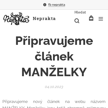
fb neprakta
Hledat
Neprakta
Připravujeme
článek
MANŽELKY
04.10.2023
Připravujeme nový článek na webu názvem