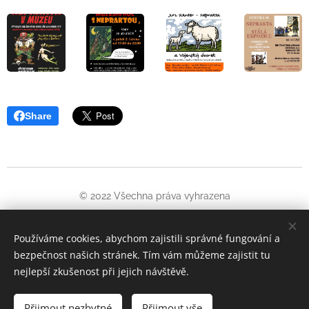
Share
© 2022 Všechna práva vyhrazena
Oficiální web Jiřího Wintera-Neprakty. Informuje o pořádaných
kulturních akcích a literatuře věnované tomuto umělci
Používáme cookies, abychom zajistili správné fungování a
bezpečnost našich stránek. Tím vám můžeme zajistit tu
Cookies
nejlepší zkušenost při jejich návštěvě.
Jazyky
Přijmout nezbytné
Přijmout vše
Čeština
English