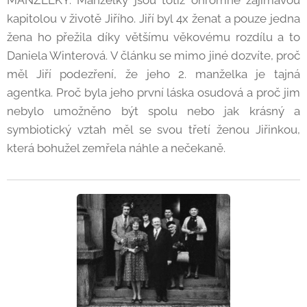
MANŽELKY. Manželky jsou totiž ohromně zajímavou
kapitolou v životě Jiřího. Jiří byl 4x ženat a pouze jedna
žena ho přežila díky většímu věkovému rozdílu a to
Daniela Winterová. V článku se mimo jiné dozvíte, proč
měl Jiří podezření, že jeho 2. manželka je tajná
agentka. Proč byla jeho první láska osudová a proč jim
nebylo umožněno být spolu nebo jak krásný a
symbiotický vztah měl se svou třetí ženou Jiřinkou,
která bohužel zemřela náhle a nečekaně.