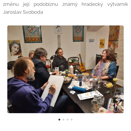
změnu její podobiznu známý hradecký výtvarník
Jaroslav Svoboda