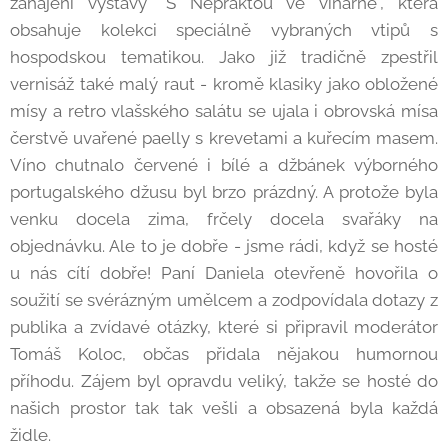
zahájení výstavy "S Nepraktou ve vinárně", která
obsahuje kolekci speciálně vybraných vtipů s
hospodskou tematikou. Jako již tradičně zpestřil
vernisáž také malý raut - kromě klasiky jako obložené
mísy a retro vlašského salátu se ujala i obrovská mísa
čerstvě uvařené paelly s krevetami a kuřecím masem.
Víno chutnalo červené i bílé a džbánek výborného
portugalského džusu byl brzo prázdný. A protože byla
venku docela zima, frčely docela svařáky na
objednávku. Ale to je dobře - jsme rádi, když se hosté
u nás cítí dobře! Paní Daniela otevřeně hovořila o
soužití se svérázným umělcem a zodpovídala dotazy z
publika a zvídavé otázky, které si připravil moderátor
Tomáš Koloc, občas přidala nějakou humornou
příhodu. Zájem byl opravdu veliký, takže se hosté do
našich prostor tak tak vešli a obsazená byla každá
židle.