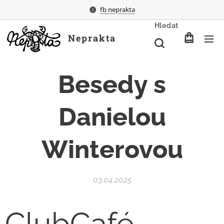
fb neprakta
Hledat
Neprakta
Besedy s
Danielou
Winterovou
03.04.2025
ClubCafé