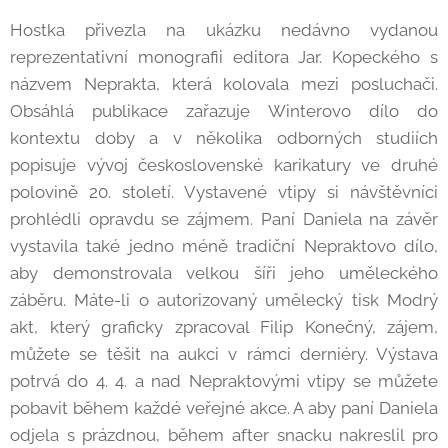
Hostka přivezla na ukázku nedávno vydanou
reprezentativní monografii editora Jar. Kopeckého s
názvem Neprakta, která kolovala mezi posluchači.
Obsáhlá publikace zařazuje Winterovo dílo do
kontextu doby a v několika odborných studiích
popisuje vývoj československé karikatury ve druhé
polovině 20. století. Vystavené vtipy si návštěvníci
prohlédli opravdu se zájmem. Paní Daniela na závěr
vystavila také jedno méně tradiční Nepraktovo dílo,
aby demonstrovala velkou šíři jeho uměleckého
záběru. Máte-li o autorizovaný umělecký tisk Modrý
akt, který graficky zpracoval Filip Konečný, zájem,
můžete se těšit na aukci v rámci derniéry. Výstava
potrvá do 4. 4. a nad Nepraktovými vtipy se můžete
pobavit během každé veřejné akce. A aby paní Daniela
odjela s prázdnou, během after snacku nakreslil pro