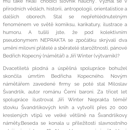
mu také říkali "chodící slovník naučný". Vyznal se v
přírodních vědách, historii, antropologii, orientalistice a
dalších oborech. Stal se nepřehlédnutelným
fenoménem ve světě komiksu, karikatury, ilustrace a
humoru. A tušili jste, že pod kolektivním
pseudonymem NEPRAKTA se zpočátku skrývali dva
umění milovní přátelé a sběratelé starožitností, pánové
Bedřich Kopecný (námětář) a Jiří Winter (výtvarník)?
Dvacetiletá plodná a úspěšná spolupráce bohužel
skončila úmrtím Bedřicha Kopecného. Novým
námětářem zavedené firmy se poté stal Miloslav
Švandrlík, autor románu Černí baroni. Za třicet let
spolupráce ilustroval Jiří Winter Neprakta téměř
stovku Švandrlíkových knih a vytvořil přes 20 000
kreslených vtipů ve velké většině na Švandrlíkovy
náměty.Beseda se konala u příležitosti slavnostního