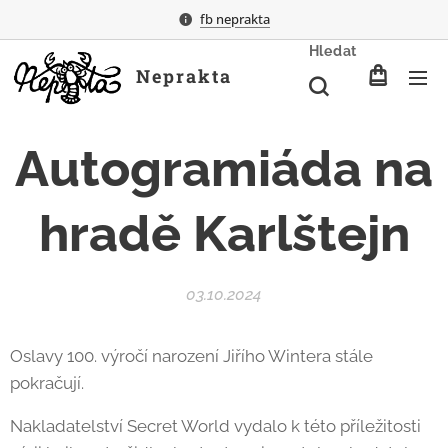
fb neprakta
Hledat
Neprakta
Autogramiáda na
hradě Karlštejn
03.10.2024
Oslavy 100. výročí narození Jiřího Wintera stále
pokračují.
Nakladatelství Secret World vydalo k této příležitosti