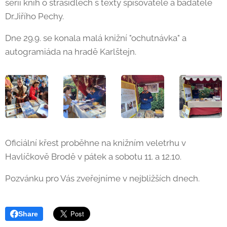
sérii knih o strašidlech s texty spisovatele a badatele
Dr.Jiřího Pechy.
Dne 29.9. se konala malá knižní "ochutnávka" a
autogramiáda na hradě Karlštejn.
Oficiální křest proběhne na knižním veletrhu v
Havlíčkově Brodě v pátek a sobotu 11. a 12.10.
Pozvánku pro Vás zveřejníme v nejbližších dnech.
Share